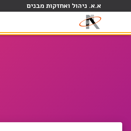
א.א. ניהול ואחזקות מבנים
התקשרו עכשיו:
052-8889119 איתי | 052-6886969 ערן