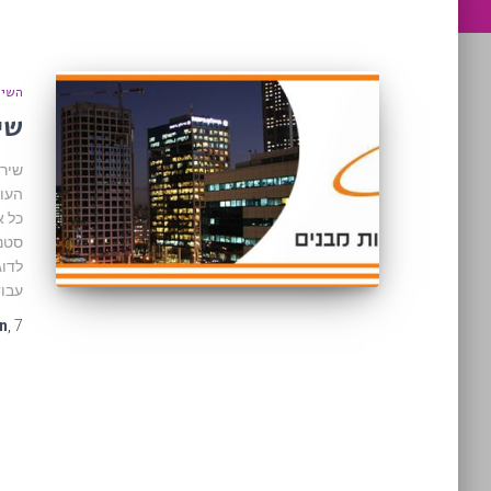
השיר
שי
שירו
העוב
כל א
סטנד
לדוג
עבו
7 שנים
,
n