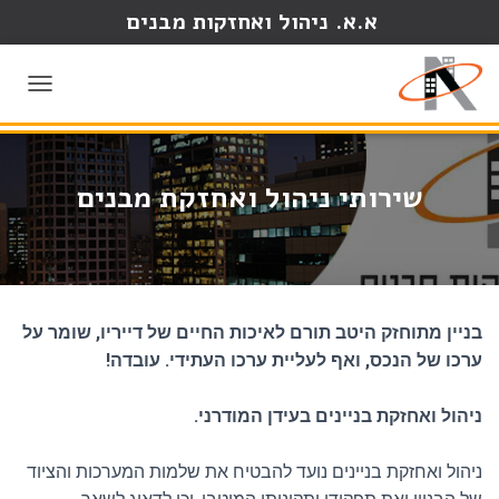
א.א. ניהול ואחזקות מבנים
התקשרו עכשיו:
052-8889119 איתי | 052-6886969 ערן
T
O
G
G
L
שירותי ניהול ואחזקת מבנים
E
N
A
V
I
G
בניין מתוחזק היטב תורם לאיכות החיים של דייריו, שומר על
A
T
ערכו של הנכס, ואף לעליית ערכו העתידי. עובדה!
I
O
ניהול ואחזקת בניינים בעידן המודרני.
N
ניהול ואחזקת בניינים נועד להבטיח את שלמות המערכות והציוד