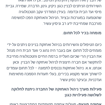
של הבניין ואת תפקודן ותקינותן המיטבי, וכן לדאוג לשאר
השירותים הניתנים לבניין כגון: ניקיון, גינון, הדברה, שמירה, גביית
מיסי ועד הבית וכדומה. בעידן המודרני עקב הטכנולוגיה
שהוטמעה במערכות ובציוד, הניהול והאחזקה הפכו למשימה
מורכבת שמחייבת ידע רב וניסיון עשיר.
מומחה בכיר לכל תחום.
כיום הטיפולים והשירותים בניהול ואחזקת בניינים ניתנים על-ידי
מומחים לכל תחום. אם בעבר היה נהוג כי וועד הבית היה מנהל
את הבניין הרי שכיום העלייה ברמת החיים והטכנולוגיה מחייבת
להתקשר אם חברה חיצונית לניהול ואחזקה של הבניין. וכאן
אנחנו, א.א. ניהול ואחזקות נכנסים לתמונה – לכל תחום עומדים
לרשותך אנשי מקצוע בכירים, בעלי תעודות הסמכה מתאימות
ועדכניות, ובעיקר נסיון עשיר.
פעילות מערך ניהול האחזקה של החברה ניתנת לחלוקה
לשלושה פעילויות כגון:
אחזקה מונעת-
פעולות אחזקה תקופתיות המתבצעות באופן